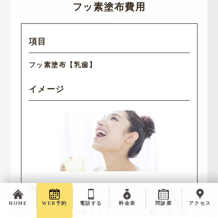
フッ素塗布費用
フッ素塗布
【乳歯】
HOME
WEB予約
電話する
料金表
問診票
アクセス
フッ素を歯に塗布することにより、酸に強い歯