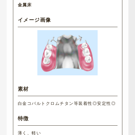
金属床
白金コバルトクロムチタン等
装着性◎
安定性◎
薄く、軽い