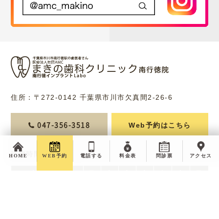
住所：〒272-0142 千葉県市川市欠真間2-26-6
Web予約はこちら
047-356-3518
診療時間
HOME
WEB予約
電話する
料金表
問診票
アクセス
診療時間
月
火
水
木
金
土
日
9:30〜13:00
●
●
●
●
╳
●
●
14:00〜18:30
●
●
●
●
╳
—
—
14:00～17:00
—
—
—
—
╳
●
●